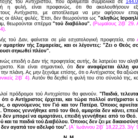
ποχής τού Αντιχρίστου, που αριθμείται συμβολικά σε
144.0
 η φυλή, είναι προφανώς, ότι θα ακολουθήσουν εξ
ους Αντίχριστο, με αποτέλεσμα να μην αφήσουν επ
 οι άλλες φυλές. Έτσι, δεν θεωρούνται ως
"αληθώς Ισραηλί
άμ, θεωρούνται σπέρμα
"τού διαβόλου".
(Ρωμαίους 2/β΄ 29. 
4).
ς τού Δαν, φαίνεται σε μία εσχατολογική προφητεία, στο
ν αμαρτίαν τής Σαμαρείας, και οι λέγοντες: "Ζει ο Θεός σο
λουσι σηκωθεί πλέον".
ανώς επειδή ο Δαν τής προφητείας αυτής, δε λατρεύει τον αληθ
χριστο. Και είναι σημαντικό, ότι
δεν αναφέρεται άλλη φ
 την πλάνη. Ας μην ξεχνάμε επίσης, ότι ο Αντίχριστος θα αξιώσ
ικείς 2/β΄ 4).
Αυτόν θα δεχθεί η φυλή του στο σύνολό της, και
λλοί πρόδρομοι τού Αντιχρίστου θα φανούν.
"Παιδιά, τελευτ
ότι ο Αντίχριστος έρχεται, και τώρα πολλοί αντίχριστοι 
τος, ο αρνούμενος τον Γιό και τον Πατέρα. Όποιος αρνείται 
.. Όποιος γεννήθηκε από τον Θεό, αμαρτία δεν κάνει, επε
και δεν μπορεί να αμαρτάνει, επειδή γεννήθηκε από το Θεό.
ύ και τα παιδιά τού Διαβόλου. Όποιος δεν ζει με δικαιοσύνη
 δεν αγαπά τον αδελφό του".
(Α΄ Ιωάννου 2/β΄ 18,22,23. 3/γ΄ 
N. M.