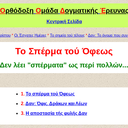
Ο
ρθόδοξη
Ο
μάδα
Δ
ογματικής
Έ
ρευνα
Κεντρική Σελίδα
χρίστου
*
Οι Έσχατες Ημέρες
*
Το σημείο τού τέλους
*
Δαν: Το όνομα που συνδ
To
Σπέρμα τού Όφεως
Δεν λέει "σπέρματα" ως περί πολλών..
1.
Το σπέρμα τού Όφεως
2.
Δαν: Όφις, Δράκων και Λέων
3.
Η αποστασία τής φυλής Δαν