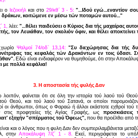
ει ο
Ιεζεκιήλ
και στο
29/κθ΄ 3 - 5:
"...Ιδού εγώ...εναντίον 
 δράκων, κοιτώμενε εν μέσω τών ποταμών αυτού..."
΄ 1,
λέει:
"...θέλει παιδεύσει ο Κύριος δια τής μαχαίρας αυτ
τής, τον Λευιάθαν, τον σκολιόν όφιν, και θέλει αποκτείνει
ο χωρίο
Ψαλμοί 74/οδ΄ 13,14:
"Συ διεχώρησας δια τής δ
νέτριψας τας κεφαλάς τών Δρακόντων εν τοις ύδασι. Σ
άθαν".
Εδώ είναι ενδιαφέρον να θυμηθούμε, ότι στην Αποκάλυ
ι με πολλά κεφάλια!
3.
Η αποστασία τής φυλής Δαν
λοιπόν, φαίνεται ότι σε όλη την ιστορία τού λαού τού Θεού
τού Θεού, και τού λαού τού Σατανά, οι οποίοι παρομοιάζο
ί οι άνθρωποι, όπως ο Φαραώ ή άλλοι εκάστοτε εχθροί τού τ
ν στις προφητείες τής Αγίας Γραφής, ως
προσκιάσεις 
 κατ' εξοχήν "σπέρματος τού Όφεως",
που θα προέλθει από τ
ίναι και ο λόγος που η φυλη Δαν δεν συμπεριλαμβάνεται μετ
λ, στην
Αποκάλυψη 7/ζ΄ 1 - 8.
Εκεί, περιγράφεται το υπό