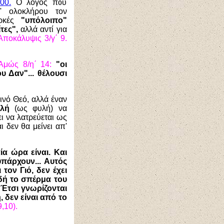
00.
Ο λόγος που
' ολοκλήρου τον
αρκές
"υπόλοιπο"
τες",
αλλά αντί για
Αποκάλυψις 3/γ΄ 9.
Αμώς 8/η΄ 14:
"οι
υ Δαν"... θέλουσι
ινό Θεό, αλλά έναν
υλή
(ως φυλή) να
ει να λατρεύεται ως
 δεν θα μείνει απ'
αία ώρα είναι. Και
υπάρχουν... Αυτός
τον Γιό, δεν έχει
ιδή το σπέρμα του
 Έτσι γνωρίζονται
, δεν είναι από το
9,10).