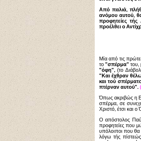
Από παλιά, πλή
ανόμου αυτού, θ
προφητείες τής
προέλθει ο Αντίχρ
Μία από τις πρώτε
το
"σπέρμα"
του,
"όφη",
(το Διάβο
"Και έχθραν θέλω
και τού σπέρματο
πτέρναν αυτού".
Όπως ακριβώς η Εκκ
σπέρμα, σε συνεχ
Χριστό, έτσι και ο
Ο απόστολος Παύλο
προφητείες που μ
υπόλοιποι που θα
λόγω τής πίστεώς