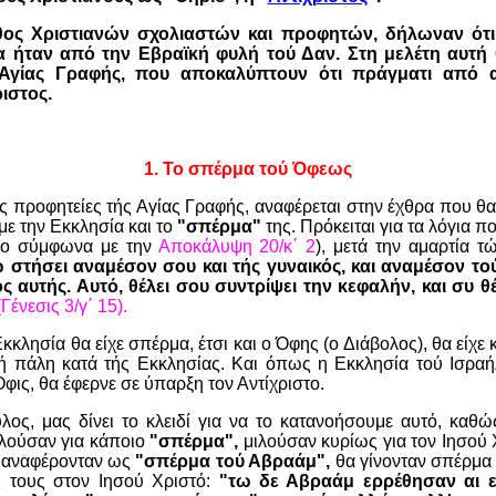
θος Χριστιανών σχολιαστών και προφητών, δήλωναν ότι
α ήταν από την Εβραϊκή φυλή τού
Δαν.
Στη μελέτη αυτή 
 Αγίας Γραφής, που αποκαλύπτουν ότι πράγματι από 
ιστος.
1.
To σπέρμα τού Όφεως
ς προφητείες τής Αγίας Γραφής, αναφέρεται στην έχθρα που θα 
 με την Εκκλησία και το
"σπέρμα"
της. Πρόκειται για τα λόγια π
λο σύμφωνα με την
Αποκάλυψη 20/κ΄ 2
), μετά την αμαρτία 
 στήσει αναμέσον σου και τής γυναικός, και αναμέσον τ
ς αυτής. Αυτό, θέλει σου συντρίψει την κεφαλήν, και συ θέ
(Γένεσις 3/γ΄ 15).
λησία θα είχε σπέρμα, έτσι και ο Όφης (ο Διάβολος), θα είχε κ
ή πάλη κατά τής Εκκλησίας. Και όπως η Εκκλησία τού Ισραή
 Όφις, θα έφερνε σε ύπαρξη τον Αντίχριστο.
ς, μας δίνει το κλειδί για να το κατανοήσουμε αυτό, καθώς
ιλούσαν για κάποιο
"σπέρμα",
μιλούσαν κυρίως για τον Ιησού Χ
 αναφέρονταν ως
"σπέρμα τού Αβραάμ",
θα γίνονταν σπέρμα 
 τους στον Ιησού Χριστό:
"τω δε Αβραάμ ερρέθησαν αι ε