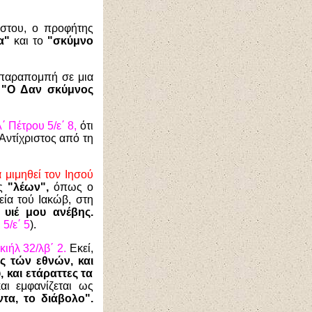
ίστου, ο προφήτης
α"
και το
"σκύμνο
α παραπομπή σε μια
:
"Ο Δαν σκύμνος
΄ Πέτρου 5/ε΄ 8,
ότι
Αντίχριστος από τη
 μιμηθεί τον Ιησού
ως
"λέων",
όπως ο
ία τού Ιακώβ, στη
 υιέ μου ανέβης.
5/ε΄ 5
).
εκιήλ 32/λβ΄ 2.
Εκεί,
ς τών εθνών, και
 και ετάραττες τα
ι εμφανίζεται ως
τα, το διάβολο".