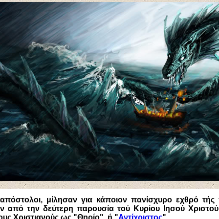
 απόστολοι, μίλησαν για κάποιον πανίσχυρο εχθρό τής
ιν από την δεύτερη παρουσία τού Κυρίου Ιησού Χριστού
ους Χριστιανούς ως "Θηρίο", ή "
Αντίχριστος
".