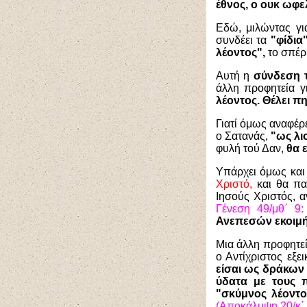
έθνος, ο ουκ ωφε
Εδώ, μιλώντας γι
συνδέει τα
"φίδια
λέοντος",
το σπέρ
Αυτή η
σύνδεση τ
άλλη προφητεία γ
λέοντος. Θέλει π
Γιατί όμως αναφέρ
ο Σατανάς,
"ως λι
φυλή τού Δαν,
θα ε
Υπάρχει όμως και 
Χριστό,
και θα πα
Ιησούς Χριστός, 
Γένεση 49/μθ΄ 9:
Ανεπεσών εκοιμήθ
Μια άλλη προφητε
ο Αντίχριστος εξε
είσαι ως δράκων 
ύδατα με τους π
"σκύμνος λέοντο
(Αποκάλυψη 20/κ΄ 