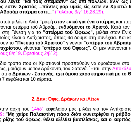
ου λέγει: "και τοις σπέμασιν" ως επί πολλών, αλλ' ως 
ς εστιν Χριστός ...πάντες γαρ υμείς είς εστε εν Χριστώ Ι
 Αβραάμ σπέρμα εστε..."
(Γαλάτας 3/γ΄ 16,28,29).
ιστού μιλάει η Αγία Γραφή
στον ενικό για ένα σπέρμα,
και πα
ίνονται σπέρμα τού Αβραάμ,
ενδυόμενοι το Χριστό.
Κατά τον 
ι στη Γένεση για το
"σπέρμα τού Όφεως",
μιλάει στον Ενι
οίος είναι ο Αντίχριστος, όπως θα δούμε στη συνέχεια. Και κα
χουν το
"Πνεύμα τού Χριστού"
γίνονται
"σπέρμα τού Αβραάμ
τιχρίστου,
γίνονται
"σπέρμα τού Όφεως".
Οι μεν ντύνονται τ
υς 8/η΄ 9. Εφεσίους 2/β΄ 2).
ίδιο τρόπο που οι Χριστιανοί προσπαθούν να ομοιάσουν στο Χ
ς, μοιάζουν με τον Δράκοντα, τον Σατανά. ΄Ετσι, στην
Αποκάλυψ
 ότι
ο Δράκων - Σατανάς, έχει όμοια χαρακτηριστικά με το Θ
7 κεφάλια και 10 κέρατα.
2.
Δαν: Όφις, Δράκων και Λέων
στην αρχή τού
14/ιδ΄
κεφαλαίου μας μιλάει για τον Αντίχρισ
9:
"Μη χαίρε Παλαιστίνη πάσα διότι συνετρίφθει η ράβδο
ς ρίζης τού όφεως, θέλει εξέλθει βασιλίσκος, και ο καρπό
.