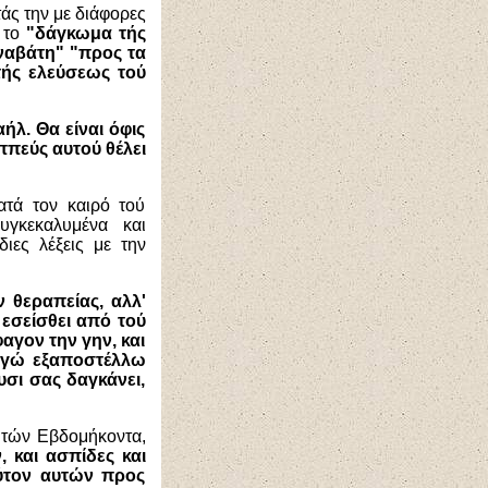
άς την με διάφορες
ε το
"δάγκωμα τής
ναβάτη" "προς τα
τής ελεύσεως τού
ήλ. Θα είναι όφις
ππεύς αυτού θέλει
ατά τον καιρό τού
υγκεκαλυμένα και
ιες λέξεις με την
 θεραπείας, αλλ'
εσείσθει από τού
αγον την γην, και
ύ εγώ εξαποστέλλω
υσι σας δαγκάνει,
τών Εβδομήκοντα,
, και ασπίδες και
ύτον αυτών προς