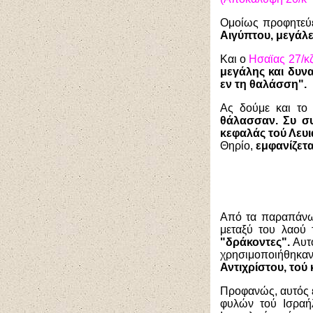
Ομοίως προφητεύ
Αιγύπτου, μεγάλε
Και ο
Ησαϊας 27/κζ
μεγάλης και δυνα
εν τη θαλάσση".
Ας δούμε και τ
θάλασσαν. Συ συ
κεφαλάς τού Λευι
Θηρίο,
εμφανίζετα
Από τα παραπάνω 
μεταξύ του λαού 
"δράκοντες".
Αυτο
χρησιμοποιήθηκα
Αντιχρίστου, τού
Προφανώς, αυτός ε
φυλών τού Ισραή