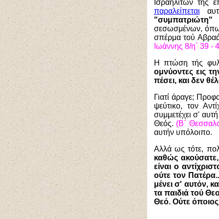
Ισραηλιτών τής ε
παραλείπεται
αυτή
"συμπατριώτη"
τ
σεσωσμένων, όπως
σπέρμα τού Αβρα
Ιωάννης 8/η΄ 39 - 4
Η πτώση τής φυλή
ομνύοντες εις τη
πέσει, και δεν θέ
Γιατί άραγε; Προφ
ψεύτικο, τον Αντί
συμμετέχει σ' αυτή
Θεός.
(Β΄ Θεσσαλον
αυτήν υπόλοιπο.
Αλλά ως τότε, πο
καθώς ακούσατε, 
είναι ο αντίχρισ
ούτε τον Πατέρα.
μένει σ' αυτόν, 
τα παιδιά τού Θεο
Θεό. Ούτε όποιος