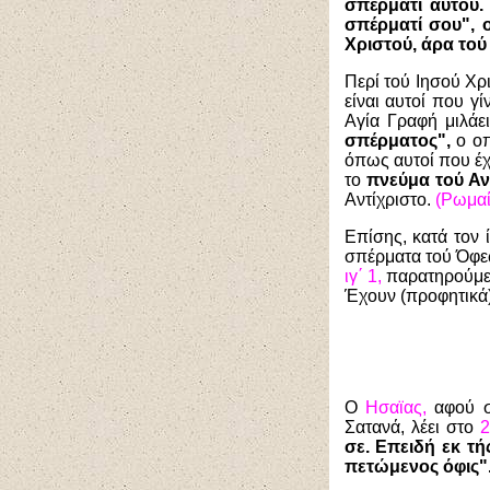
σπέρματι αυτού. 
σπέρματί σου", ο
Χριστού, άρα τού
Περί τού Ιησού Χρ
είναι αυτοί που γ
Αγία Γραφή μιλάε
σπέρματος",
ο οπ
όπως αυτοί που έ
το
πνεύμα τού Αν
Αντίχριστο.
(Ρωμαίο
Επίσης, κατά τον 
σπέρματα τού Όφεω
ιγ΄ 1,
παρατηρούμε
Έχουν (προφητικά) 
Ο
Ησαϊας,
αφού 
Σατανά, λέει στο
2
σε. Επειδή εκ τή
πετώμενος όφις"