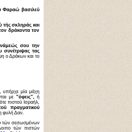
σου Φαραώ βασιλεύ
ού τής σκληράς και
 τον δράκοντα τον
υνάμεώς σου την
υ συνέτριψας τας
ψη ο Δράκων και το
, υπήρχε μία μάχη
νται με
"όφεις",
ή
ότε πιστού Ισραήλ,
τού πραγματικού
η φυλή Δαν.
αξύ τών σεσωσμένων
λοιπο τών πιστών