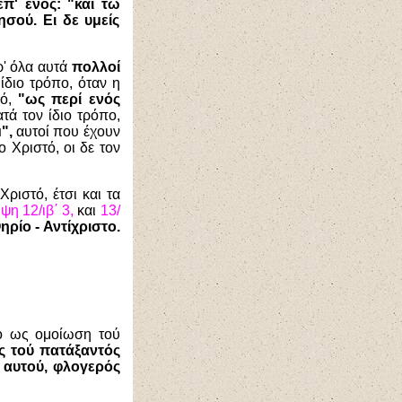
επ' ενός: "και τω
ησού. Ει δε υμείς
ρ' όλα αυτά
πολλοί
ίδιο τρόπο, όταν η
κό,
"ως περί ενός
τά τον ίδιο τρόπο,
",
αυτοί που έχουν
ο Χριστό, οι δε τον
ριστό, έτσι και τα
η 12/ιβ΄ 3,
και
13/
ηρίο - Αντίχριστο.
το ως ομοίωση τού
ς τού πατάξαντός
ς αυτού, φλογερός