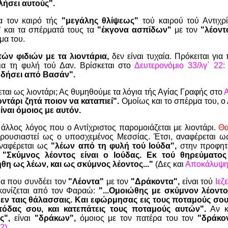
λήσει αυτούς".
α τον καιρό τής
"μεγάλης θλίψεως"
τού καιρού τού Αντιχρ
"
και τα σπέρματά τους τα
"έκγονα ασπίδων"
με τον
"λέοντ
μα του.
ών φιδιών με τα λιοντάρια,
δεν είναι τυχαία. Πρόκειται γι
ια τη φυλή τού Δαν. Βρίσκεται στο
Δευτερονόμιο 33/λγ΄ 22
ηδήσει από Βασάν".
εται ως λιοντάρι; Ας θυμηθούμε τα λόγια τής Αγίας Γραφής στο
Α
οντάρι ζητά ποιον να καταπιεί".
Ομοίως και το σπέρμα του, ο 
ίναι όμοιος με αυτόν.
άλλος λόγος που ο Αντίχριστος παρομοιάζεται με λιοντάρι.
Θα
ρουσιαστεί ως ο υποσχεμένος Μεσσίας. Έτσι, αναφέρεται 
αναφέρεται ως
"λέων από τη φυλή τού Ιούδα",
στην προφητε
"Σκύμνος λέοντος είναι ο Ιούδας. Εκ τού θηρεύματος
η ως λέων, και ως σκύμνος λέοντος..."
(Δες και
Αποκάλυψη 
ία που συνδέει τον
"Λέοντα"
με τον
"Δράκοντα",
είναι τού
Ιεζ
ικονίζεται από τον Φαραώ:
"...Ομοιώθης με σκύμνον λέοντο
εν ταις θάλασσαις. Και εφώρμησας εις τους ποταμούς σου,
όδας σου, και κατεπάτεις τους ποταμούς αυτών".
Αν κα
ς",
είναι
"δράκων",
όμοιος με τον πατέρα του τον
"δράκον
2).