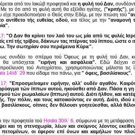
ρεται από τον Ιακώβ προφητικά και
η φυλή τού Δαν,
συνδέοντ
 Με το ότι από τη φυλή αυτή θα εξέλθει ηγέτης, (
"κριτής"
), μ
υ είχε προειδοποιήσει ο Θεός στην Εδέμ, με την πτώση τού
"α
το αντίθετο τής ευθείας οδού,
και τέλος με την
"αναμονή 
ία".
17:
"Ο Δαν θα κρίνει τον λαό του ως μία από τις φυλές Ισρα
πίς επί τής τρίβου, δάκνων τας πτέρνας τού ίππου, ώστε ο ι
ίσω. Την σωτηρίαν σου περιέμεινα Κύριε".
μως συνδέει το σπέρμα τού Όφεως με τη φυλή τού Δαν, κ
ου θα υπόσχεται
"ειρήνη και ασφάλεια".
Εδώ δείχνει σ
προέλευση τού Αντιχρίστου, χρησιμοποιώντας μάλιστα τις ίδ
α 14/ιδ΄ 29
που είδαμε πιο πάνω, για
" όφεις, βασιλίσκους".
 17:
"Επροσμείναμεν ειρήνην, αλλ' ουδέν αγαθόν. Καιρόν
 φρύαγμα τών ίππων αυτού, ηκούσθει από Δαν. Πάσα η γη 
σμού τών ρωμαλαίων (ίππων) αυτού. Διότι ήλθον, και κατέφ
. Την πόλιν, και τους κατοικούντας εν αυτή. Διότι, ιδο
 βασιλίσκους, οίτινες δεν θέλουσι γοητεύεσθαι, αλλά θέλο
ι την προφητεία τού
Ησαϊα 30/λ΄ 6,
σύμφωνα με τη μετάφραση 
ίψει και τη στενοχωρία, λέων και σκύμνος λέοντος εκείθεν
 πετομένων, οι έφερον επί όνων και καμήλων τον πλο