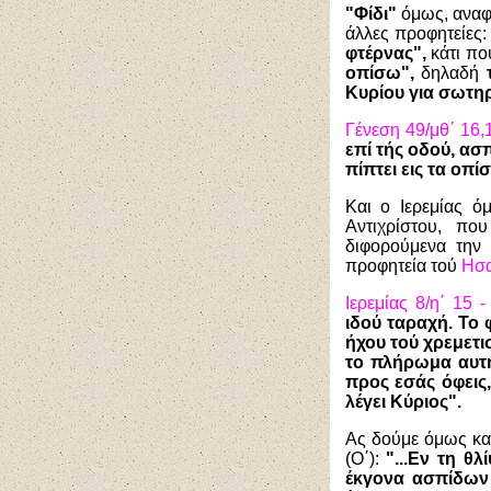
"Φίδι"
όμως, αναφέ
άλλες προφητείες:
φτέρνας",
κάτι πο
οπίσω",
δηλαδή
Κυρίου για σωτηρ
Γένεση 49/μθ΄ 16,
επί τής οδού, ασ
πίπτει εις τα οπ
Και ο Ιερεμίας ό
Αντιχρίστου, π
διφορούμενα την 
προφητεία τού
Ησαϊ
Ιερεμίας 8/η΄ 15 -
ιδού ταραχή. Το
ήχου τού χρεμετι
το πλήρωμα αυτής
προς εσάς όφεις,
λέγει Κύριος".
Ας δούμε όμως κα
(Ο΄):
"...Εν τη θλ
έκγονα ασπίδων