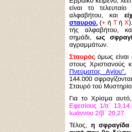
Εβραϊκό κείμενο, λέει
είναι το τελευταί
αλφαβήτου, και
ε
σταυρού.
(
+
ή
Τ
ή
Χ
)
τής αλφαβήτου, κα
σημάδι,
ως σφραγί
αγραμμάτων.
Σταυρός
όμως είναι 
στους Χριστιανούς 
Πνεύματος Αγίου".
Ε
144.000 σφραγίζονται
Σταυρό τού Μυστηρίο
Για το Χρίσμα αυτό,
Εφεσίους 1/α΄ 13,14.
Ιωάννου 2/β΄ 20,27.
Τέλος,
η σφραγίδα 