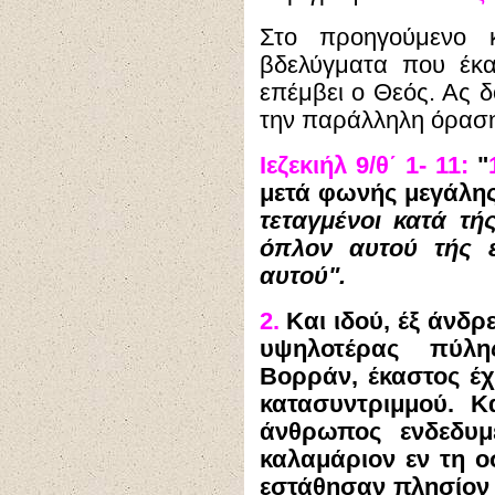
Στο προηγούμενο κ
βδελύγματα που έκ
επέμβει ο Θεός. Ας
την παράλληλη όραση
Ιεζεκιήλ 9/θ΄ 1- 11:
"
μετά φωνής μεγάλη
τεταγμένοι κατά τ
όπλον αυτού τής ε
αυτού".
2.
Και ιδού, έξ άνδρ
υψηλοτέρας πύλ
Βορράν, έκαστος έχ
κατασυντριμμού. Κ
άνθρωπος ενδεδυμ
καλαμάριον εν τη ο
εστάθησαν πλησίον 