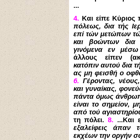
...
4.
Και είπε Κύριος
πόλεως, δια τής Ιε
επί τών μετώπων τ
και βοώντων δια
γινόμενα εν μέσω
άλλους είπεν (α
κατόπιν αυτού δια τ
ας μη φεισθή ο οφθ
6.
Γέροντας, νέους,
και γυναίκας, φονεύ
πάντα όμως άνθρωπ
είναι το σημείον, 
από τού αγιαστηρίου
τη πόλει.
8.
...Και 
εξαλείφεις άπαν 
εκχέων την οργήν σο