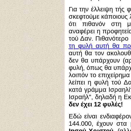
Για την έλλειψη τής
σκεφτούμε κάποιους λ
ότι πιθανόν στη μ
αναφέρει η προφητεία
τού Δαν. Πιθανότερο 
τη φυλή αυτή θα προ
αυτή θα τον ακολουθή
δεν θα υπάρχουν (αρκ
φυλή, όπως θα υπάρχ
λοιπόν το επιχείρημα
λείπει η φυλή τού Δα
κατά γράμμα Ισραηλίτ
Ισραήλ", δηλαδή η Ε
δεν έχει 12 φυλές!
Εδώ είναι ενδιαφέρον
144.000, έχουν στα