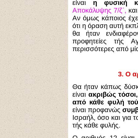
είναι
η φυσική κ
Αποκάλυψης 7/ζ΄,
και
Αν όμως κάποιος έχ
ότι η όραση αυτή εκπ
θα ήταν ενδιαφέρ
προφητείες τής Α
περισσότερες από μί
3.
O α
Θα ήταν κάπως δύσκο
είναι
ακριβώς τόσοι,
από κάθε φυλή τού
είναι προφανώς
συμβ
Ισραήλ, όσο και για 
τής κάθε φυλής.