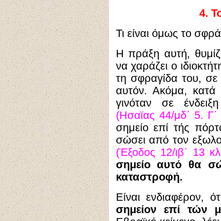
4.
Τ
Τι είναι όμως το σφρ
Η πράξη αυτή, θυμίζε
να χαράζει ο ιδιοκτή
τη σφραγίδα του, σε 
αυτόν. Ακόμα, κατά 
γινόταν σε ένδειξ
(Ησαϊας 44/μδ΄ 5. Γ΄
σημείο επί τής πόρτ
σώσει από τον εξωλο
(Έξοδος 12/ιβ΄ 13 κλ
σημείο αυτό θα σώ
καταστροφή.
Είναι ενδιαφέρον, ό
σημείον επί τών 