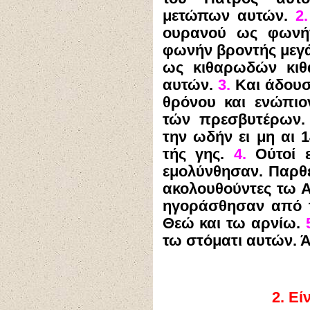
μετώπων αυτών.
2.
ουρανού ως φωνή
φωνήν βροντής μεγά
ως κιθαρωδών κιθα
αυτών.
3.
Και άδουσ
θρόνου και ενώπι
τών πρεσβυτέρων. 
την ωδήν ει μη αι 
τής γης.
4.
Ούτοί ε
εμολύνθησαν. Παρθέν
ακολουθούντες τω 
ηγοράσθησαν από
Θεώ και τω αρνίω.
τω στόματι αυτών. Ά
2.
Εί