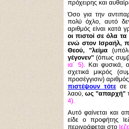
πρόχειρης και αυθαίρ
Όσο για την αντιπα
πολύ όχλο, αυτό δεν
αριθμός είναι κατά 
οι πιστοί σε όλα τα 
ενώ στον Ισραήλ, 
Θεού,
"λείμα
(υπόλ
γέγονεν"
(όπως συμβα
ια΄ 5).
Και φυσικά, ο
σχετικά μικρός (συ
προσέγγισιν) αριθμός,
πιστέψουν τότε
σε 
λαού,
ως "απαρχή"
τ
4).
Αυτό φαίνεται και 
είδε ο προφήτης Ιεζ
περιγράφεται στο
Ιεζε