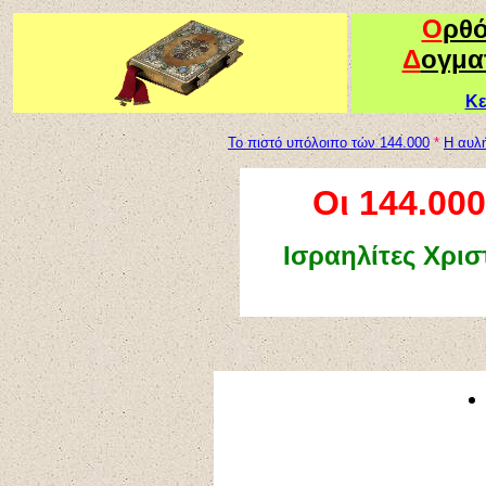
Ο
ρθ
Δ
ογμα
Κε
Το πιστό υπόλοιπο τών 144.000
*
H αυλ
Οι 144.00
Ισραηλίτες Χρισ