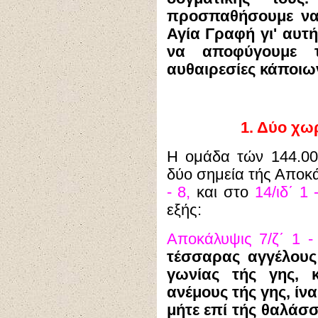
προσπαθήσουμε να 
Αγία Γραφή γι' αυ
να αποφύγουμε τι
αυθαιρεσίες κάποιω
1.
Δύο χωρ
Η ομάδα τών 144.000
δύο σημεία τής Αποκ
- 8,
και στο
14/ιδ΄ 1 
εξής:
Αποκάλυψις 7/ζ΄ 1 -
τέσσαρας αγγέλους
γωνίας τής γης, 
ανέμους τής γης, ίνα
μήτε επί τής θαλάσσ