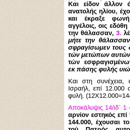
Και είδον άλλον 
ανατολής ηλίου, έχ
και έκραξε φωνή
αγγέλοις, οις εδόθη
την θάλασσαν,
3.
λέ
μήτε την θάλασσαν
σφραγίσωμεν τους 
τών μετώπων αυτών
τών εσφραγισμέν
εκ πάσης φυλής υιών
Και στη συνέχεια,
Ισραήλ, επί 12.000
φυλή. (12Χ12.000=144
Αποκάλυψις
14/ιδ΄ 1 
αρνίον εστηκός επί 
144.000, έχουσαι τ
τού Πατρός αυτο