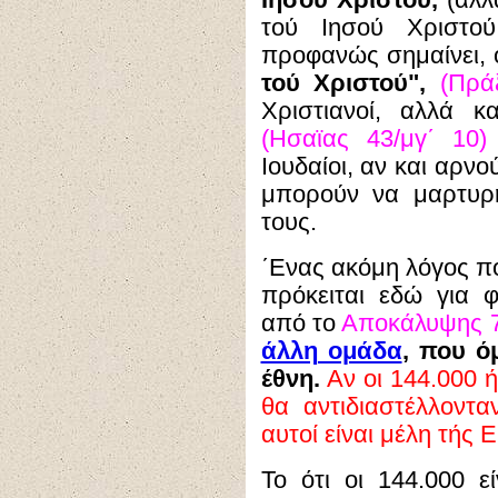
Ιησού Χριστού,
(αλλ
τού Ιησού Χριστο
προφανώς σημαίνει, 
τού Χριστού",
(Πράξ
Χριστιανοί, αλλά 
(Ησαϊας 43/μγ΄ 10)
Ιουδαίοι, αν και αρνού
μπορούν να μαρτυρ
τους.
΄Ενας ακόμη λόγος πο
πρόκειται εδώ για φυ
από το
Αποκάλυψης 7
άλλη ομάδα
, που
ό
έθνη.
Αν οι 144.000 
θα αντιδιαστέλλοντα
αυτοί είναι μέλη τής 
Το ότι οι 144.000 ε