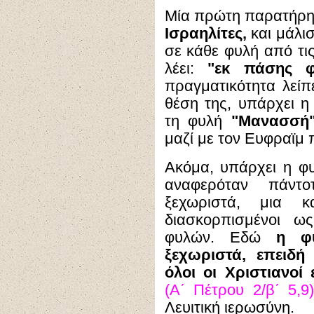
Μία πρώτη παρατήρησ
Ισραηλίτες,
και μάλι
σε κάθε φυλή από τις
λέει:
"εκ πάσης φ
πραγματικότητα λείπ
θέση της, υπάρχει 
τη φυλή
"Μανασσή"
μαζί με τον Ευφραϊμ 
Ακόμα, υπάρχει η 
αναφερόταν πάντ
ξεχωριστά, μια κ
διασκορπισμένοι ω
φυλών. Εδώ
η φυ
ξεχωριστά, επειδή
όλοι οι Χριστιανοί 
(Α΄ Πέτρου 2/β΄ 5,9)
Λευιτική ιερωσύνη.