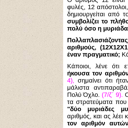
Ο αριθμός 12 είνα
φυλές, 12 απόστολοι,
δημιουργείται από 
συμβολίζει το πλήθ
πολύ όσο η μυριάδα
Πολλαπλασιάζοντας
αριθμούς, (12Χ12Χ
έναν πραγματικό;
Κά
Κάποιοι, λένε ότι 
ήκουσα τον αριθμό
4),
σημαίνει ότι ήτα
μάλιστα αντιπαραβά
Πολύ Όχλο.
(7/ζ΄ 9).
Ο
τα στρατεύματα που
"δύο μυριάδες μυ
αριθμός, και ας λέει 
τον αριθμόν αυτών