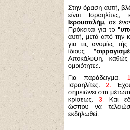
Στην όραση αυτή, βλέ
είναι Ισραηλίτες
Ιερουσαλήμ,
σε έναν
Πρόκειται για το
"υπ
αυτή, μετά από την κ
για τις ανομίες τής
ίδιους
"σφραγισμέ
Αποκάλυψη, καθώς 
ομοιότητες.
Για παράδειγμα,
1
Ισραηλίτες.
2.
Έχου
σημειώνει στα μέτωπά
κρίσεως.
3.
Και εδ
ώσπου να τελειώσ
εκδηλωθεί.