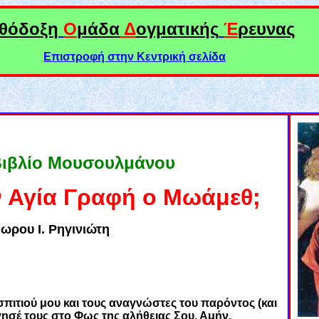
θόδοξη
Ο
μάδα
Δ
ογματικής
Έ
ρευνας
Επιστροφή στην Κεντρική σελίδα
βιβλίο Μουσουλμάνου
ν Αγία Γραφή ο Μωάμεθ;
δωρο
υ
Ι. Ρηγινιώτη
πιτιού μου και τους αναγνώστες του παρόντος (και
ησέ τους στο Φως της αλήθειας Σου. Αμήν.