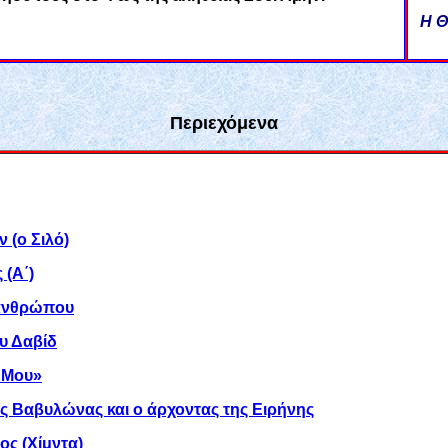
H Θ
Περιεχόμενα
 (ο Σιλό)
 (Α΄)
 ανθρώπου
υ Δαβίδ
 Μου»
ς Βαβυλώνας και ο άρχοντας της Ειρήνης
ος (Χίμντα)