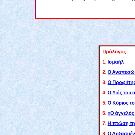
Πρόλογος
1.
Ισμαήλ
2.
Ο Αναπεσών
3.
Ο Προφήτης
4.
Ο Υιός του
5.
Ο Κύριος το
6.
«Ο άγγελός
7.
Η πτώση τη
8.
Ο Δοξασμέν