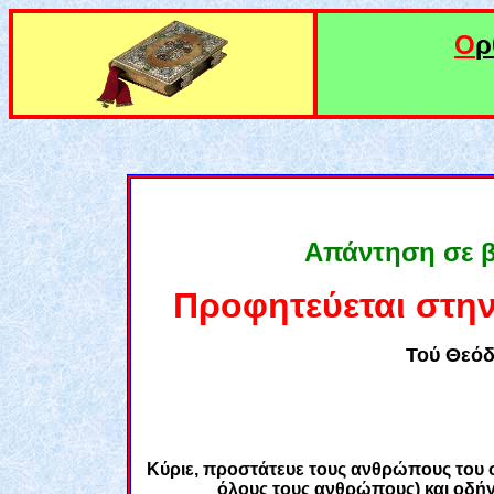
Ο
ρ
Απάντηση σε 
Προφητεύεται στη
Τού
Θεό
Κύριε, προστάτευε τους ανθρώπους του σ
όλους τους ανθρώπους) και οδήγ