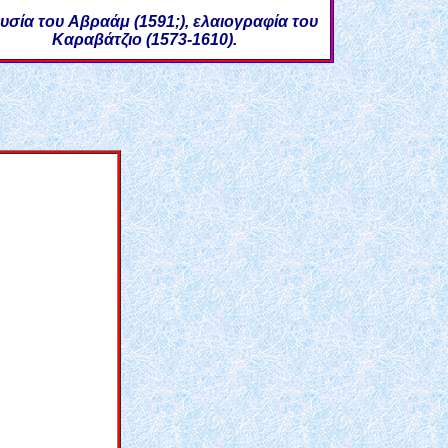
υσία του Aβραάμ (1591;), ελαιογραφία του
Kαραβάτζιο (1573-1610).