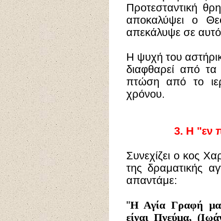
Προτεσταντική θρη
αποκαλύψει ο Θε
απεκάλυψε σε αυτό
Η ψυχή του αστήρικ
διαφθαρεί από τα
πτώση από το ιερ
χρόνου.
3.
Η "εν 
Συνεχίζει ο κος Χ
της δραματικής αγ
απαντάμε:
"
Η Αγία Γραφή μας
είναι Πνεύμα, (Ιωά