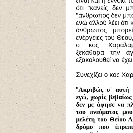
είναι και η έννοια
ότι "κανείς δεν μ
"άνθρωπος δεν μπορ
ενώ αλλού λέει ότι 
άνθρωπος μπορεί
ενέργειες του Θεού,
ο κος Χαραλαμ
ξεκάθαρα την άγ
εξακολουθεί να έχει
Συνεχίζει ο κος Χα
"
Ακριβώς σ' αυτή 
εγώ, χωρίς βεβαίως
δεν με άφησε να π
του πνεύματος μο
μελέτη του Θείου Λ
δρόμο που έπρεπ