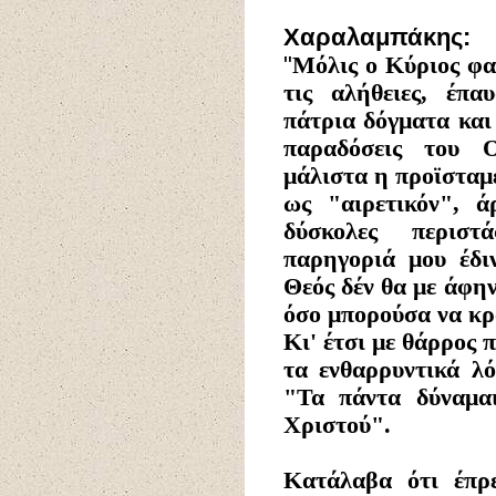
Χαραλαμπάκης:
"
Μόλις ο Κύριος φα
τις αλήθειες, έπ
πάτρια δόγματα και
παραδόσεις του Ο
μάλιστα η προϊσταμ
ως "αιρετικόν", ά
δύσκολες περιστ
παρηγοριά μου έδι
Θεός δέν θα με άφη
όσο μπορούσα να κρα
Κι' έτσι με θάρρος
τα ενθαρρυντικά λ
"Τα πάντα δύναμαι
Χριστού".
Κατάλαβα ότι έπρ