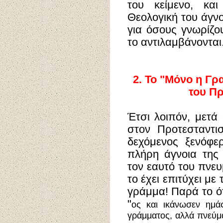
του κείμενο, κα
Θεολογική του άγνο
για όσους γνωρίζο
το αντιλαμβάνονται
2.
Το "Μόνο η Γρ
του Π
Έτσι λοιπόν, μετ
στον Προτεσταντι
δεχόμενος ξενόφερ
πλήρη άγνοια της
τον εαυτό του πνευμ
το έχει επιτύχει με
γράμμα! Παρά το ότ
"
ος και ικάνωσεν ημάς
γράμματος, αλλά πνεύμ