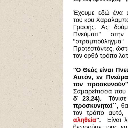
Έχουμε εδώ ένα α
του κου Χαραλαμπάκ
Γραφής. Ας δούμε
Πνεύματι" στη
"στραμπούληγμα" 
Προτεστάντες, ώστ
τον ορθό τρόπο λατ
"
Ο Θεός είναι Πνε
Αυτόν, εν Πνεύμα
τον προσκυνού
Σαμαρείτισσα που
δ΄ 23,24).
Τόνισε
προσκυνηταί΄΄,
θα
τον τρόπο αυτό,
αληθεία
".
Είναι λο
θεωρούμε τους εα