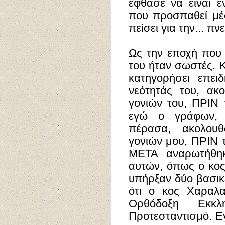
έφθασε να είναι έ
που προσπαθεί μέ
πείσει για την... πν
Ως την εποχή που 
του ήταν σωστές. Κ
κατηγορήσει επει
νεότητάς του, ακ
γονιών του, ΠΡΙΝ 
εγώ ο γράφων, 
πέρασα, ακολου
γονιών μου, ΠΡΙΝ 
ΜΕΤΑ αναρωτήθηκ
αυτών, όπως ο κο
υπήρξαν δύο βασικέ
ότι ο κος Χαραλα
Ορθόδοξη Εκκ
Προτεσταντισμό. Ε