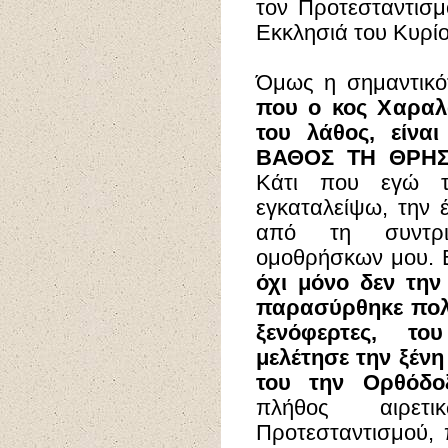
τον Προτεσταντισ
Εκκλησιά του Κυρίο
Όμως η σημαντικό
που ο κος Χαραλ
του λάθος, είν
ΒΑΘΟΣ ΤΗ ΘΡΗΣ
Κάτι που εγώ τ
εγκαταλείψω, την 
από τη συντρι
ομοθρήσκων μου.
όχι μόνο δεν την
παρασύρθηκε πολύ
ξενόφερτες, το
μελέτησε την ξένη
του την Ορθόδ
πλήθος αιρετ
Προτεσταντισμού, 