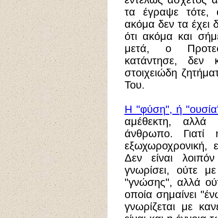
εντελώς άσχετος α
τα έγραψε τότε, 
ακόμα δεν τα έχει 
ότι ακόμα και σήμ
μετά, ο Προτε
κατάντησε, δεν 
στοιχειώδη ζητήμα
Του.
Η "φύση", ή "ουσία
αμέθεκτη, αλλά 
άνθρωπο. Γιατί
εξωχωροχρονική, 
Δεν είναι λοιπό
γνωρίσει, ούτε μ
"γνώσης", αλλά ού
οποία σημαίνει "έ
γνωρίζεται με κα