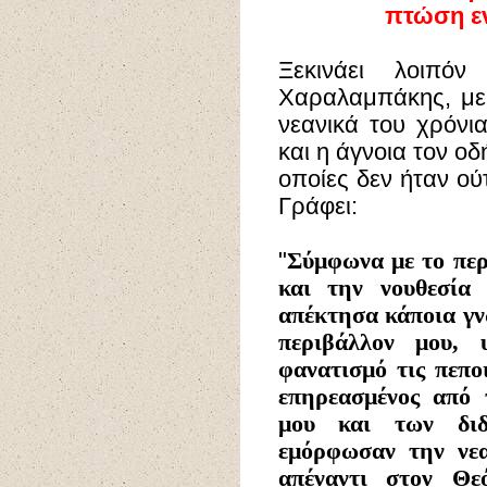
πτώση ε
Ξεκινάει λοιπό
Χαραλαμπάκης, με
νεανικά του χρόνι
και η άγνοια τον ο
οποίες δεν ήταν ού
Γράφει:
"
Σύμφωνα με το περ
και την νουθεσία
απέκτησα κάποια γν
περιβάλλον μου, 
φανατισμό τις πεπο
επηρεασμένος από 
μου και των δι
εμόρφωσαν την νε
απέναντι στον Θε