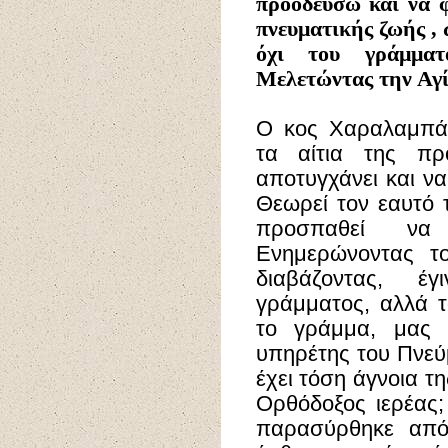
προοδεύσω και να φ
πνευματικής ζωής , 
όχι του γράμματ
Μελετώντας
την Αγί
Ο κος Χαραλαμπάκ
τα αίτια της πρ
αποτυγχάνει και να
Θεωρεί τον εαυτό τ
προσπαθεί να
Ενημερώνοντας το
διαβάζοντας, έ
γράμματος, αλλά τ
το γράμμα, μας λ
υπηρέτης του Πνεύμ
έχει τόση άγνοια τ
Ορθόδοξος ιερέας; 
παρασύρθηκε από 