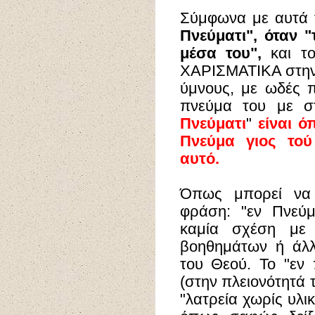
Σύμφωνα με αυτά τ
Πνεύματι",
όταν "
μέσα του",
και το
ΧΑΡΙΣΜΑΤΙΚΑ στην 
ύμνους, με ωδές π
πνεύμα του με στ
Πνεύματι
"
είναι ό
Πνεύμα γιoς τού
αυτό.
Όπως μπορεί να 
φράση: "εν Πνεύμα
καμία σχέση με
βοηθημάτων ή άλλ
του Θεού. Το "εν 
(στην πλειονότητά τ
"λατρεία χωρίς υλι