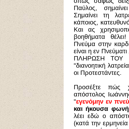
όπως σαφώς δείξ
Παύλος, σημαίνει
Σημαίνει τη λατ
κάποιος, κατευθυν
Και ας χρησιμοπ
βοηθήματα θέλει!
Πνεύμα στην καρδι
είναι η εν Πνεύματι
ΠΛΗΡΩΣΗ ΤΟΥ μ
"διανοητική λατρεί
οι Προτεστάντες.
Προσέξτε πώς χ
απόστολος Ιωάννη
"
εγενόμην εν πνεύ
και ήκουσα φωνή
λέει εδώ ο απόστ
(κατά την ερμηνεία