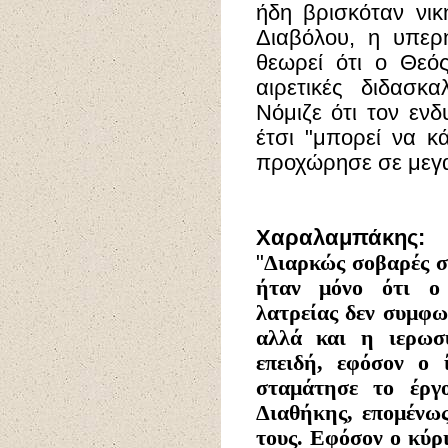
ήδη βρισκόταν νι
Διαβόλου, η υπερ
θεωρεί ότι ο Θεό
αιρετικές διδασκα
Νόμιζε ότι τον ενδ
έτσι "μπορεί να κά
προχώρησε σε μεγα
Χαραλαμπάκης:
"
Διαρκώς
σοβαρές σ
ήταν μόνο ότι ο 
λατρείας δεν συμφω
αλλά και η ιερωσ
επειδή, εφόσον ο 
σταμάτησε το έργ
Διαθήκης, επομένω
τους. Εφόσον ο κύρ