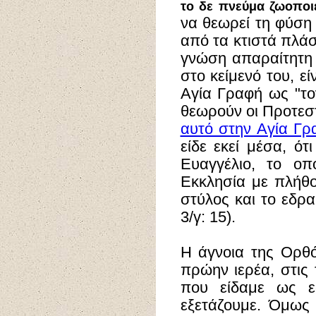
το δε πνεύμα ζωοποι
να θεωρεί τη φύση
από τα κτιστά πλάσ
γνώση απαραίτητη 
στο κείμενό του, ε
Αγία Γραφή ως "το
θεωρούν οι Προτεσ
αυτό στην Αγία Γρ
είδε εκεί μέσα, ότ
Ευαγγέλιο, το οπ
Εκκλησία με πλήθο
στύλος και το εδρα
3/γ: 15).
Η άγνοια της Ορθό
πρώην ιερέα, στις 
που είδαμε ως ε
εξετάζουμε. Όμως