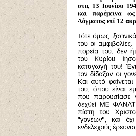
στις 13 Ιουνίου 19
και παρέμεινα ως
Δόγματος επί 12 ακ
Τότε όμως, ξαφνικ
του οι αμφιβολίες.
πορεία του, δεν ή
του Κυρίου Ιησο
καταγωγή του! Έγι
τον δίδαξαν οι γον
Και αυτό φαίνεται
του, όπου είναι ε
που παρουσίασε γ
δεχθεί ΜΕ ΦΑΝΑΤΙ
πίστη του Χριστο
"γονέων", και όχ
ενδελεχούς έρευνας