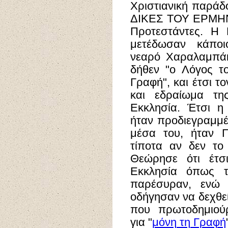
Χριστιανική παράδ
ΔΙΚΕΣ ΤΟΥ ΕΡΜΗΝΕ
Προτεστάντες. Η 
μετέδωσαν κάποιο
νεαρό Χαραλαμπάκ
δήθεν "ο Λόγος τ
Γραφή", και έτσι τ
και εδραίωμα της
Εκκλησία. Έτσι η
ήταν προδιεγραμμέ
μέσα του, ήταν Π
τίποτα αν δεν το
Θεώρησε ότι έτσ
Εκκλησία όπως τ
παρέσυραν, ενώ 
οδήγησαν να δεχθεί
που πρωτοδημιούρ
για "
μόνη τη Γραφή