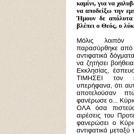
καμίνι, για να χαλ
να αποδείξω την εμ
Ήμουν δε απόλυτα 
βλέπει ο Θεός, ο λύκ
Μόλις λοιπόν
παρασύρθηκε από 
αντιφατικά δόγματα
να ζητήσει βοήθει
Εκκλησίας, έσπευσ
ΤΙΜΗΣΕΙ τον ε
υπερήφανα, ότι αυτ
αποτελούσαν π
φανέρωσε ο... Κύριο
ΟΛΑ όσα πιστεύ
αιρέσεις του Προτε
φανερώσει ο Κύρι
αντιφατικά μεταξύ 