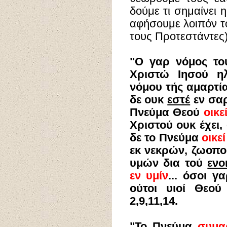
δούμε τι σημαίνει
αφήσουμε λοιπόν το
τους Προτεστάντες)
"Ο γαρ νόμος το
Χριστώ Ιησού η
νόμου τής αμαρτία
δε ουκ
εστέ
εν σα
Πνεύμα Θεού
οικε
Χριστού ουκ έχει, 
δε το Πνεύμα
οικεί
εκ νεκρών, ζωοπο
υμών δια τού
ενο
εν υμίν
... όσοι γ
ούτοι υιοί Θεού 
2,9,11,14.
"
Το Πνεύμα
συμα