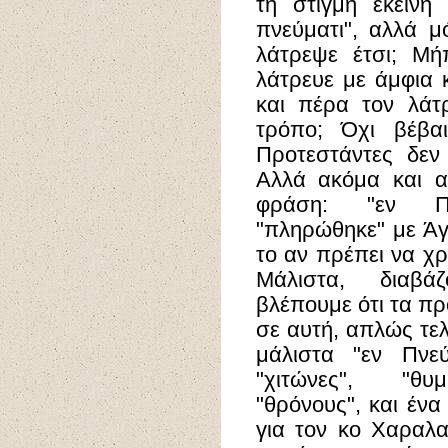
τη στιγμή εκείνη
πνεύματι", αλλά μ
λάτρεψε έτσι; Μή
λάτρευε με άμφια κ
και πέρα τον λάτ
τρόπο; Όχι βέβαι
Προτεστάντες δεν
Αλλά ακόμα και α
φράση: "εν Πν
"πληρώθηκε" με Άγ
το αν πρέπει να χρ
Μάλιστα, διαβά
βλέπουμε ότι τα π
σε αυτή, απλώς τελο
μάλιστα "εν Πνεύ
"χιτώνες", "θυμι
"θρόνους", και έν
για τον κο Χαραλ