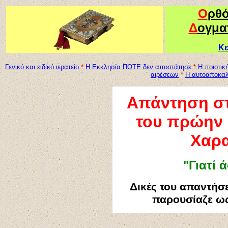
Ο
ρθ
Δ
ογμα
Κε
Γενικό και ειδικό ιερατείο
*
Η Εκκλησία ΠΟΤΕ δεν αποστάτησε
*
Η ποιοτικ
αιρέσεων
*
Η αυτοαποκαλ
Απάντηση στ
του πρώην 
Χαρ
"Γιατί 
Δικές του απαντήσε
παρουσίαζε ως