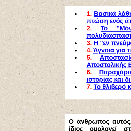
1.
Βασικά λάθη
πτώση ενός ά
2.
Το "Μό
πολυδιάσπαση
3.
Η "εν πνεύμ
4.
Άγνοια για 
5.
Αποστασ
Αποστολικής 
6.
Παραχάρα
ιστορίας και 
7.
Το θλιβερό 
Ο άνθρωπος αυτός,
ίδιος ομολογεί 