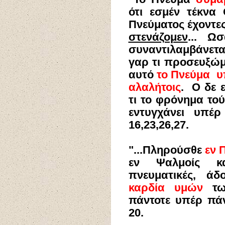
ότι εσμέν τέκνα 
Πνεύματος έχοντες
στενάζομεν
... Ω
συναντιλαμβάνετ
γαρ τι προσευξώμ
αυτό
το Πνεύμα υ
αλαλήτοις
. Ο δε
τι το φρόνημα τού
εντυγχάνει υπέρ
16,23,26,27.
"
...Πληρούσθε
εν 
εν Ψαλμοίς κ
πνευματικές, ά
καρδία υμών
τω 
πάντοτε υπέρ πάντ
20.