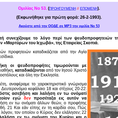
Ομιλ
ίας
Νο
5
3
.
(
).
ΠΡΟΗΓΟΥΜΕΝΗ
//
ΕΠΟΜΕΝΗ
(Εκφωνήθηκ
ε
για πρώτη φορά:
26
-
2
-199
3
)
.
Ακούστε από την ΟΟΔΕ σε
MP3
την ομιλία Νο
5
3
υτή συνεχίζουμε το λόγο περί των ψευδοπροφητειών 
«Μαρτύρων του Ιεχωβά», της Εταιρείας Σκοπιά.
ών προφητειών καταδικάζεται από την Αγία
σίδικα.
ήκη οι ψευδοπροφήτες τιμωρούνται με
Διαθήκη,
καταδικάζονται
από τον Ιησού Χριστό
οστόλους και όλη την Εκκλησία.
έτη, αναφέραμε το χαρακτηριστικό γνώρισμα
Δευτερονόμιο κεφάλαιο 18 και στίχους 20-22:
όστις ασεβήση και λαλήση εν τω ονόματί
ποίον εγώ
δεν
προσέταξα εις αυτόν να
αλήση εν τω ονόματι άλλων θεών, ο προφήτης
ωθή. 21 Και εάν είπης εν τη καρδία σου, Πώς
 λόγον, τον οποίον ο Κύριος δεν ελάλησεν; 22
λαλήση εν τω ονόματι του Κυρίου και ο