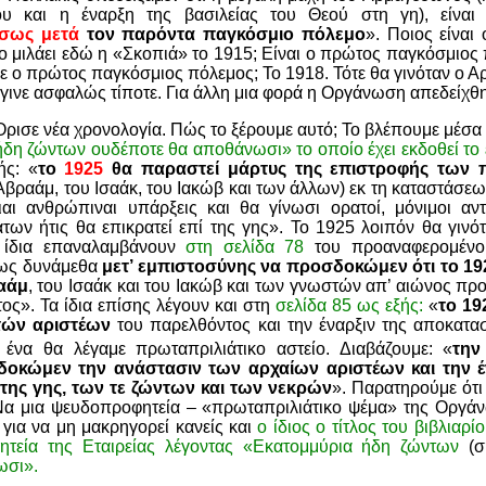
υ και η έναρξη της βασιλείας του Θεού στη γη), είναι
σως μετά
τον παρόντα παγκόσμιο πόλεμο
». Ποιος είνα
ο μιλάει εδώ η «Σκοπιά» το 1915; Είναι ο πρώτος παγκόσμιος
σε ο πρώτος παγκόσμιος πόλεμος; Το 1918. Τότε θα γινόταν ο 
 έγινε ασφαλώς τίποτε. Για άλλη μια φορά η Οργάνωση απεδείχ
ρισε νέα χρονολογία. Πώς το ξέρουμε αυτό; Το βλέπουμε μέσα σ
δη ζώντων ουδέποτε θα αποθάνωσι» το οποίο έχει εκδοθεί το 
ής: «
το
1925
θα παραστεί μάρτυς της επιστροφής των 
βραάμ, του Ισαάκ, του Ιακώβ και των άλλων) εκ τη καταστάσεως
ιαι ανθρώπιναι υπάρξεις και θα γίνωσι ορατοί, μόνιμοι αν
ων ήτις θα επικρατεί επί της γης». Το 1925 λοιπόν θα γινό
α ίδια επαναλαμβάνουν
στη σελίδα 78
του προαναφερομένου
νως δυνάμεθα
μετ’ εμπιστοσύνης να προσδοκώμεν ότι το 19
αάμ
, του Ισαάκ και του Ιακώβ και των γνωστών απ’ αιώνος πρ
ος». Τα ίδια επίσης λέγουν και στη
σελίδα 85 ως εξής:
«
το 19
τών αριστέων
του παρελθόντος και την έναρξιν της αποκατ
 ένα θα λέγαμε πρωταπριλιάτικο αστείο. Διαβάζουμε: «
την
οκώμεν την ανάστασιν των αρχαίων αριστέων και την έν
ης γης, των τε ζώντων και των νεκρών
». Παρατηρούμε ότι
 Να μια ψευδοπροφητεία – «πρωταπριλιάτικο ψέμα» της Οργ
για να μη μακρηγορεί κανείς και
ο ίδιος ο τίτλος του βιβλια
ητεία της Εταιρείας λέγοντας «Εκατομμύρια ήδη ζώντων
(σ
ωσι».