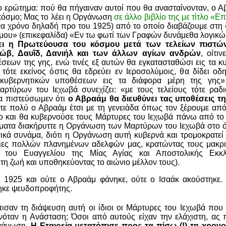
 ερώτημα: πού θα πήγαιναν αυτοί που θα ανασταίνονταν, ο Αβ
κόσμο; Μας το λέει η Οργάνωση
σε άλλο βιβλίο της με τίτλο «
α χρόνο δηλαδή προ του 1925) από το οποίο διαβάζουμε στη
ου» (επικεφαλίδα) «Εν τω φωτί των Γραφών δυνάμεθα λογικώ
ει η Πρωτεύουσα του κόσμου μετά των τελείων πιστώ
κώβ, Δαυΐδ, Δανιήλ και των άλλων αγίων ανδρών
, οίτι
σεων της γης, ενώ τινές εξ αυτών θα εγκατασταθώσι εις τα κυ
 τότε εκείνος όστις θα εδρεύει εν Ιεροσολύμοις, θα δίδει οδ
 κυβερνητικών υποθέσεων εις τα διάφορα μέρη της γης».
τύρων του Ιεχωβά συνεχίζει: «με τους τελείους τότε ραδ
α πιστεύσωμεν ότι
ο Αβραάμ θα διευθύνει τας υποθέσεις τη
ύτε πολύ ο Αβραάμ έτσι με τη γενειάδα όπως τον ξέρουμε από
ο και θα κυβερνούσε τους Μάρτυρες του Ιεχωβά πάνω από το 
γματα διακήρυττε η Οργάνωση των Μαρτύρων του Ιεχωβά στο ό
ικά συνάμα, διότι η Οργάνωση αυτή κυβερνά και τρομοκρατεί 
νειες πολλών πλανημένων αδελφών μας, κρατώντας τους μακρι
α του Ευαγγελίου της Μίας Αγίας και Αποστολικής Εκκλ
τη ζωή και υποθηκεύοντας το αιώνιο μέλλον τους).
 1925 και ούτε ο Αβραάμ φάνηκε, ούτε ο Ισαάκ ακούστηκε.
κε ψευδοπροφήτης.
σαν τη διάψευση αυτή οι ίδιοι οι Μάρτυρες του Ιεχωβά που
νόταν η Ανάσταση; Όσοι από αυτούς είχαν την ελάχιστη, ας π
ργάνωση.
Η Εταιρεία μετατόπισε προς τα πίσω (!) τη χρον