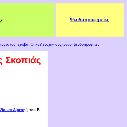
Ψευδοπροφητείες
ν
υρες του Ιεχωβά: Οι κατ' εξοχήν σύγχρονοι ψευδοπροφήτες
ς Σκοπιάς
ία και Αίρεση
", του Β΄