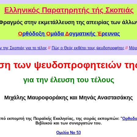
Ελληνικός Παρατηρητής τής Σκοπιάς
Φραγμός στην εκμετάλλευση της απειρίας των άλλω
Ο
ρθόδοξη
Ο
μάδα
Δ
ογματικής
Έ
ρευνας
 της Σκοπιάς για το τέλος
//
Πώς ο Θεός εκθέτει τους ψευδοπροφήτες
//
Μάρτ
ση των ψευδοπροφητειών τη
για την έλευση του τέλους
Μιχάλης Μαυροφοράκης και Μηνάς Αναστασάκης
ό εκπομπή της Πειραϊκής Εκκλησίας, της σειράς εκπομπών: "
Ορθοδοξ
Βιβλικού και των συνεργατών του.
Ομιλί
α
Νο
5
3