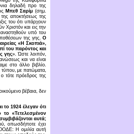
Diego
της Καλιφόρνια
όνια δηλαδή προ της
 ως
Μπεθ Σαρίμ
(σημ.
ς της αποκτήσεως της
ιξις του ότι υπάρχουν
ν Χριστόν και εις την
α αναστηθούν υπό του
υποθέσεων της γης.
Ο
αιρείας «Η Σκοπιά»,
πί του παρόντος και
ς γης
». Ώστε λοιπόν,
ανώσεως και να είναι
αμε στο άλλο βιβλίο.
ύ τύπου, με πατώματα,
 ο τότε πρόεδρος της
οικούμενο βέβαια, δεν
 το 1924 έλεγαν ότι
 το «Τετελεσμένον
συμβιβάζονται αυτά;
ού, οπωσδήποτε έχει
ΟΟΔΕ: Η ομιλία αυτή