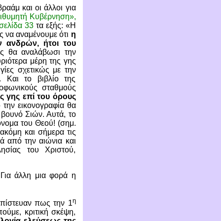
ραάμ και οι άλλοι για
Επιθυμητή Κυβέρνηση»,
σελίδα 33
τα εξής: «Η
ς να αναμένουμε ότι
η
ν ανδρών, ήτοι του
νες θα αναλάβωσι την
ριότερα μέρη της γης
ηγίες σχετικώς με την
 Και το βιβλίο της
ιοφωνικούς σταθμούς
ς γης επί του όρους
 την εικονογραφία θα
βουνό Σιών. Αυτά, το
νομα του Θεού! (σημ.
ακόμη και σήμερα τις
ά από την αιώνια και
ησίας του Χριστού,
 Για άλλη μια φορά η
η
 πίστευαν πως την 1
ούμε, κριτική σκέψη,
ολογία ελεύσεως της