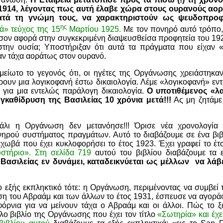
 1914, λέγοντας πως αυτή έλαβε χώρα στους ουρανούς αο
ατά τη γνώμη τους, να χαρακτηριστούν ως ψευδοπροφ
ης
ά» τεύχος της 15
Μαρτίου 1925.
Με τον πονηρό αυτό τρόπο
σον αφορά στην συγκεκριμένη διαψευσθείσα προφητεία του 1925
στην ουσία; Υποστήριξαν ότι αυτά τα πράγματα που είχαν 
αν τάχα αοράτως στον ουρανό.
μείωτο το γεγονός ότι, οι ηγέτες της Οργάνωσης χρειάστηκα
ουν μια λογικοφανή έστω δικαιολογία. Λέμε «λογικοφανή» εντ
ι για μια εντελώς παράλογη δικαιολογία.
Ο υποτιθέμενος «λ
εγκαθίδρυση της Βασιλείας 10 χρόνια μετά!!!
Ας μη ζητάμε
άλι η Οργάνωση δεν μετανόησε!!! Όρισε νέα χρονολογία
νηρού συστήματος πραγμάτων. Αυτό το διαβάζουμε σε ένα βι
ωβά που έχει κυκλοφορήσει το έτος 1923. Έχει γραφεί το έτος
στήριο». Στη σελίδα 719
αυτού του βιβλίου διαβάζουμε τα ε
Βασιλείας εν δυνάμει, καταδεικνύεται ως μέλλων να λάβε
ο εξής εκπληκτικό τότε: η Οργάνωση, περιμένοντας να συμβεί
η του Αβραάμ και των άλλων το έτος 1931, έσπευσε να αγοράσει
φόρνια για να μείνουν τάχα ο Αβραάμ και οι άλλοι. Πώς το ξ
λο βιβλίο της Οργάνωσης που έχει τον τίτλο
«Σωτηρία» και έχει