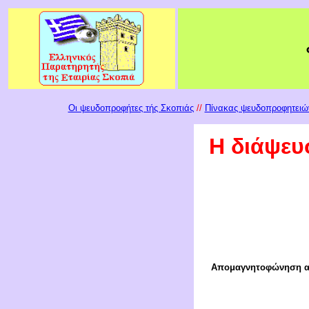
Οι ψευδοπροφήτες τής Σκοπιάς
//
Πίνακας ψευδοπροφητειών
Η διάψευ
Απομαγνητοφώνηση απ