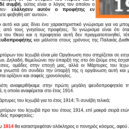
δέ συμβή
, ούτος είναι ο λόγος τον οποίον ο
ησεν·
ελάλησεν αυτόν ο προφήτης εν
ετε φοβηθή απ' αυτού».
ο αυτό και μας δίνει ένα χαρακτηριστικό γνώρισμα για να μπο
 από τους γνησίους προφήτες. Το γνώρισμα είναι ότι ότα
α του Θεού και η προφητεία αυτή δεν πραγματοποιηθεί, τό
ευδοπροφήτης
και μάλιστα στους χρόνους της Παλαιάς Διαθ
ύρων του Ιεχωβά είναι μία Οργάνωση που στηρίζεται σε εσχ
ιο. Δηλαδή, θεμελιώνει την ύπαρξή της στο ότι ζούμε στις έσχ
ρέσεις, ομάδες στην εποχή μας, αλλά οι Μάρτυρες του Ιεχω
ναι γνωστό ότι συνδέει την ύπαρξή της η οργάνωση αυτή και 
τα ορίζουν και σαφείς χρονολογίες.
λέτη αναφερθήκαμε στην πρώτη μεγάλη ψευδοπροφητεία 
 η οποία αναφέρεται στο έτος 1914.
άρτυρες του Ιεχωβά για το έτος 1914; Τι συνέβη τελικά;
ύρων του Ιεχωβά προ του έτους 1914, επί μακρά σειρά ετών
υδείς προφητείες:
ου
1914
θα καταστρεφόταν ολόκληρος ο πονηρός κόσμος, αφού λί