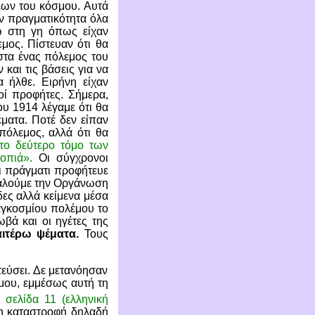
εων του κόσμου. Αυτά
υν πραγματικότητα όλα
ω στη γη όπως είχαν
ος. Πίστευαν ότι θα
ιστα ένας πόλεμος του
και τις βάσεις για να
α ήλθε. Ειρήνη είχαν
οί προφήτες. Σήμερα,
του 1914 λέγαμε ότι θα
ματα. Ποτέ δεν είπαν
πόλεμος, αλλά ότι θα
το δεύτερο τόμο των
οπιά».
Οι σύγχρονοι
σι πράγματι προφήτευε
αλούμε την Οργάνωση
δες αλλά κείμενα μέσα
παγκοσμίου πολέμου το
βά και οι ηγέτες της
αιτέρω ψέματα.
Τους
εύσει. Δε μετανόησαν
μου, εμμέσως αυτή τη
σελίδα 11 (ελληνική
(η καταστροφή δηλαδή