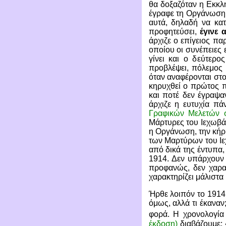
θα δοξαζόταν η Εκκλ
έγραφε τη Οργάνωση σ
αυτά, δηλαδή να κα
προφητεύσει,
έγινε 
άρχιζε ο επίγειος πα
οποίου οι συνέπειες 
γίνει και ο δεύτερο
προβλέψει, πόλεμος 
όταν αναφέρονται στο 
κηρυχθεί ο πρώτος π
και ποτέ δεν έγραψα
άρχιζε η ευτυχία πά
Γραφικών Μελετών σ
Μάρτυρες του Ιεχωβά 
η Οργάνωση, την κή
των Μαρτύρων του Ιεχ
από δικά της έντυπα,
1914. Δεν υπάρχουν 
προφανώς, δεν χαρα
χαρακτηρίζει μάλιστα
Ήρθε λοιπόν το 1914
όμως, αλλά τι έκανα
φορά. Η χρονολογία
έκδοση)
διαβάζουμε: 