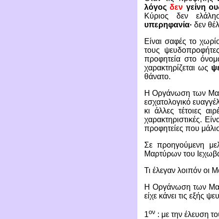
λόγος
δεν
γείνη ου
Κύριος δεν ελάλ
υπερηφανία·
δεν θέλ
Είναι σαφές το χωρί
τους ψευδοπροφήτες
προφητεία στο όνομ
χαρακτηρίζεται ως
ψ
θάνατο.
Η Οργάνωση των Μαρτ
εσχατολογικό ευαγγέλ
κι άλλες τέτοιες αι
χαρακτηριστικές. Εί
προφητείες που μάλισ
Σε προηγούμενη με
Μαρτύρων του Ιεχωβά,
Τι έλεγαν λοιπόν οι Μ
Η Οργάνωση των Μαρτ
είχε κάνει τις εξής ψε
ον
1
: με την έλευση τ