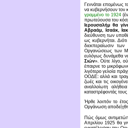
Γεννάται επομένως το
να κυβερνήσουν τον 
γραμμένο το 1924
(έν
πρωτεύουσα του κόσμ
Ιερουσαλήμ θα γίν
Αβραάμ, Ισαάκ, Ια
διεύθυνση των υποθέ
ως κυβερνήται. Διότι
διεκπεραίωσιν των
Οργανώσεως των Μαρ
ευλόγως δυνάμεθα ν
Σιών
». Ούτε λίγο, ο
έπαιρνε το μικρόφων
λιγότερο γελοία πρά
ΟΟΔΕ: αλλά και τραγ
ζωές και τις οικογέ
αναλλοίωτη αλήθει
καταστρέφοντάς τους 
Ήρθε λοιπόν το έτος
Οργάνωση αποδείχθη
Πώς όμως αντιμετώπι
Απριλίου 1925 θα γι
εγκατέλειψαν την Ο