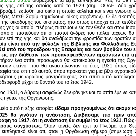
βιβλίου αυτού
διαβάζουμε τα εξής εκπληκτικά: «εις το
San 
σις γης, επί της οποίας κατά το 1929 (σημ. ΟΟΔΕ: δύο χρ
ραάμ), εκτίσθη μια οικία η οποία καλείται και είναι γνωστή
έξεις Μπεθ Σαρίμ σημαίνουν: οίκος αρχόντων). Ο δε σκοπό
ι της οικοδομής του οικήματος, ήτο όπως υπάρχει απτή απόδε
της γης οι οποίοι πλήρως πιστεύουν εις τον Θεόν και στον Ιησού
ι οποίοι πιστεύουν ότι οι πιστοί άνδρες του πάλαι ταχέως θ
υν επί της γης και θα αναλάβωσι την φροντίδα των ορατών 
ρίμ είναι υπό την φύλαξιν της Βιβλικής και Φυλλαδικής Ετ
ί υπό του προέδρου της Εταιρείας και των βοηθών του ε
 εις την διάθεσιν των προαναφερθέντων αρχόντων επί τη
 πήραν ένα σπίτι, προσωρινά θα κατοικούσε η ηγεσία της Οργ
ήσουν εκείνοι που θα ανασταίνονταν το έτος 1931 όπως είδ
αφία του σπιτιού αυτού, όπου πρόκειται για μια βίλα αγροτικο
 κήπους με ωραίους μαντρότοιχους. Στο σπίτι αυτό κατοίκησε
όδερφορδ μέχρι το θάνατό του το έτος 1942.
τος 1931, ο Αβραάμ ασφαλώς δεν φάνηκε και το σπίτι έμεινε κατ
υς ηγέτες της Οργάνωσης.
μείο αυτό η εξής απορία:
είδαμε προηγουμένως ότι ακόμα και
925 θα γινόταν η ανάσταση. Διαβάσαμε πιο πριν από
άφη το 1917, ότι η ανάσταση θα συμβεί το έτος 1931. Πώς 
λήρους συγχύσεως.
Όταν κανείς δεν έχει το Πνεύμα του Θε
 εκπληκτικό είναι ότι, όταν η Οργάνωση σήμερα (σημείωση 