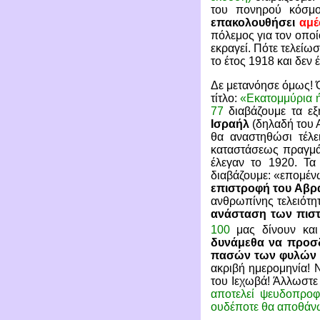
του πονηρού κόσμο
επακολουθήσει
αμέ
πόλεμος για τον οποί
εκραγεί. Πότε τελείω
το έτος 1918 και δεν
Δε μετανόησε όμως! Ό
τίτλο:
«Εκατομμύρια ή
77
διαβάζουμε τα εξ
Ισραήλ
(δηλαδή του Α
θα αναστηθώσι τέλε
καταστάσεως πραγμάτ
έλεγαν το 1920. Τ
διαβάζουμε: «επομέ
επιστροφή του Αβρ
ανθρωπίνης τελειότητ
ανάσταση των πισ
100
μας δίνουν και
δυνάμεθα να προσδ
πασών των φυλών τ
ακριβή ημερομηνία!
του Ιεχωβά! Άλλωστε 
αποτελεί ψευδοπροφ
ουδέποτε θα αποθάν