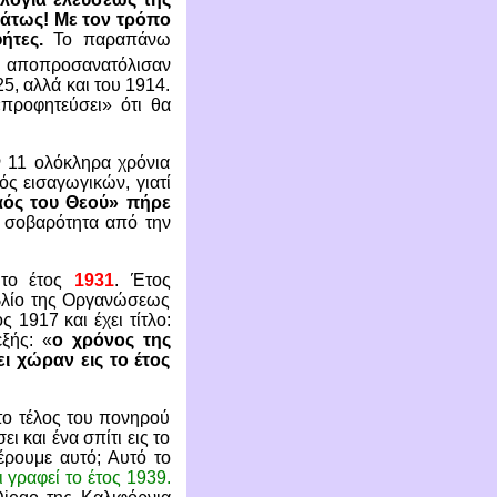
ράτως! Με τον τρόπο
ήτες.
Το παραπάνω
, αποπροσανατόλισαν
, αλλά και του 1914.
«προφητεύσει» ότι θα
ν 11 ολόκληρα χρόνια
ός εισαγωγικών, γιατί
αός του Θεού» πήρε
 σοβαρότητα από την
 το έτος
1931
. Έτος
βλίο της Οργανώσεως
 1917 και έχει τίτλο:
ξής: «
ο χρόνος της
ι χώραν εις το έτος
 το τέλος του πονηρού
 και ένα σπίτι εις το
έρουμε αυτό; Αυτό το
 γραφεί το έτος 1939.