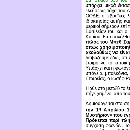
Στη σελίδα 330 του 
υπάρχει μικρά έκτα
ελεύσεως τάχα του Αβ
ΟΟΔΕ: οι εβραϊκές λ
ιδιοκτησίας αυτής κα
μερικοί σήμερον επί 
Βασιλείαν του και ο
Κυρίου, θα επανέλθο
τίτλος του Μπεθ Σα
όπως χρησιμοποιηθε
ακολούθως να είναι
διαβάζουμε εδώ, ότι
έτοιμο να το κατοικ
Υπάρχει και η φωτογρ
υπόγεια, μπαλκόνια,
Εταιρείας, ο Ιωσήφ Ρ
Ήρθε στο μεταξύ το έ
πήγε χαμένο, από το
Δημιουργείται στο ση
η
την 1
Απριλίου 1
Μυστήριον» που εγρ
Πρόκειται περί π
σύγχυση φρενών. Το