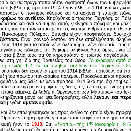
ησία και θα πραγματοποιούταν ανατροπή όλων των κυβερνήσ
τα βιβλία της προ του 1914. Όταν ήλθε το 1914 αντί να γίνο
ταστραφεί ο πονηρός κόσμος και να αρχίσει η ευτυχία πάν
ακριβώς το αντίθετο.
Κηρύχθηκε ο πρώτος Παγκόσμιος Πόλεμ
ράδεισος και αντί να συμβεί αυτό, ξεκίνησε ο πόλεμος και μάλ
εκτός του ότι ήταν καταστρεπτικές για την ανθρωπότητα, έθεσαν 
ς Παγκόσμιος Πόλεμος. Ευτυχία είχαν προφητεύσει, δυστυχί
ξέσπασε. Είναι φανερό λοιπόν, ότι δεν απεδείχθησαν αληθιν
έτος 1914 [για το οποίο λένε άλλα τώρα], λένε ότι εμείς, προ 
αγκόσμιος πόλεμος και βγήκαμε αληθινοί. Αυτό όμως είναι ψέ
ν στα βιβλία τους ότι θα κηρυσσόταν ο πρώτος παγκόσμιος 
νω στη γη, δια της Βασιλείας του Θεού.
Το έγραψαν αυτό σ
τη σελίδα 114 και σε πλήθος σελίδων στο περιοδικό «Σκ
οι οποίοι δεν έχουν τα προ του 1914 βιβλία, πιστεύουν ότι έτ
ρυξη του πρώτου παγκοσμίου πολέμου. Προκαλούμε και προσκ
ωβά να μας δείξει κείμενα προ του 1914 δικά της, όχι εφημερί
 που να αναφέρουν προφητείες δικές της σχετικές με έναρξη 
τέτοια κείμενα. Δηλαδή, η Οργάνωση των Μαρτύρων του Ιεχω
κτηρίζονται μόνο ως ψευδοπροφήτες, αλλά
λέγουν και περ
 και μεγάλη
αμετανοησία
.
 και δεν επαληθεύτηκαν ως προς εκείνο το οποίο είχαν προφητ
ν; Όρισαν νέα ημερομηνία για την καταστροφή του πονηρού κόσ
ης
 αυτή ήταν το
1918.
Στη
«Σκοπιά» της 1
Ιανουαρίου 1915 
«Πολλάκις υπεδείξαμεν ότι η μεγάλη μάχη του Αρμαγεδώνος 