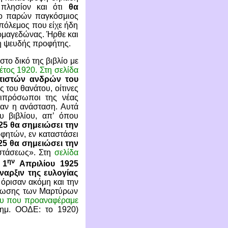
 πλησίον και ότι
θα
ι ο παρών παγκόσμιος
 πόλεμος που είχε ήδη
Αρμαγεδώνας. Ήρθε και
θη ψευδής προφήτης.
το δικό της βιβλίο με
έτος 1920. Στη σελίδα
πιστών ανδρών του
 του θανάτου, οίτινες
τιπρόσωποι της νέας
ταν η ανάσταση. Αυτά
 βιβλίου, απ’ όπου
25 θα σημειώσει την
οφητών, εν καταστάσει
25 θα σημειώσει την
αστάσεως». Στη
σελίδα
ην
 1
Απριλίου 1925
αρξιν της ευλογίας
 όρισαν ακόμη και την
άνωσης των Μαρτύρων
ρίου που προαναφέραμε
ημ. ΟΟΔΕ: το 1920)