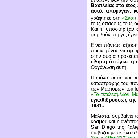
Βασιλείας στο έτος
αυτό, απέφυγαν, κ
γράφτηκε στη
«Σκοπι
τους οπαδούς τους ό
Και τι υποστήριξαν 
συμβούν στη γη, έγιν
Είναι πάντως αξιοση
προκειμένου να εφεύρ
στην ουσία πρόκειτα
είδηση ότι έγινε η 
Οργάνωση αυτή.
Παρόλα αυτά και π
καταστροφής του πο
των Μαρτύρων του Ιεχ
«Το τετελεσμένον Μυ
εγκαθιδρύσεως της 
1931
».
Μάλιστα, συμβαίνει τ
κόσμου και η ανάστασ
San Diego
της Καλι
διαβάζουμε σε ένα άλ