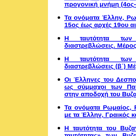
προγονική μνήμη (4ος-1
Τα ονόματα Έλλην, Ρω
15ος έως αρχές 19ου α
Η ταυτότητα των 
διαστρεβλώσεις. Μέρος
Η ταυτότητα των 
διαστρεβλώσεις (β΄) Μ
Οι Έλληνες του Δεσπο
ως σύμμαχοι των Παυ
στην αποδοχή του Βυζαν
Τα ονόματα Ρωμαίος, 
με τα Έλλην, Γραικός κ
Η ταυτότητα του Βυζα
ταυτότητας» των Βυζ