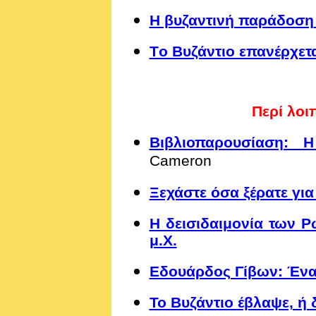
Η βυζαντινή παράδοση
Tο Bυζάντιο επανέρχετ
Περί λο
Βιβλιοπαρουσίαση: Η
Cameron
Ξεχάστε όσα ξέρατε γι
Η δεισιδαιμονία των 
μ.Χ.
Εδουάρδος Γίβων: Ένας
Το Βυζάντιο έβλαψε, ή 