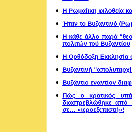
Η Ρωμαίϊκη φιλοθεΐα κ
Ήταν το Βυζαντινό (Ρωμ
Η κάθε άλλο παρά "θεο
πολιτών τού Βυζαντίου
Η Ορθόδοξη Εκκλησία σ
Βυζαντινή "απολυταρχί
Βυζάντιο εναντίον δια
Πώς ο κρατικός υπάλ
διαστρεβλώθηκε από υ
σε… «ιεροεξεταστή»!