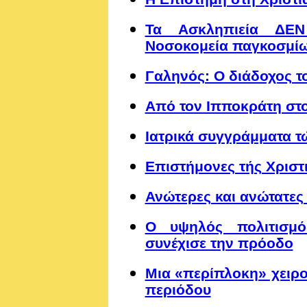
Τα Ασκληπιεία ΔΕΝ
Νοσοκομεία παγκοσμίως
Γαληνός: Ο διάδοχος τ
Από τον Ιπποκράτη στο
Ιατρικά συγγράμματα τ
Επιστήμονες τής Χριστ
Ανώτερες και ανώτατες
Ο υψηλός πολιτισμό
συνέχισε την πρόοδο
Μια «περίπλοκη» χειρ
περιόδου