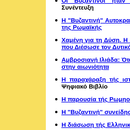
Οι Βυζαντινοί ήταν
Συνέντευξη
Η "Βυζαντινή" Αυτοκρα
της Ρωμαϊκής
Χαμένη για τη Δύση. Η
που Διέσωσε τον Δυτικ
Αμβροσιανή Ιλιάδα: Ό
στην αιωνιότητα
Η παραχάραξη τής ιστ
Ψηφιακό Βιβλίο
Η παρουσία τής Ρωμηο
Η "Βυζαντινή" συνείδ
Η διάσωση τής Ελληνικ