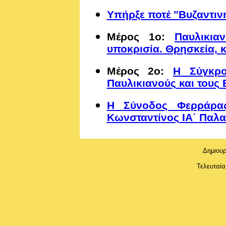
Υπήρξε ποτέ "Βυζαντινή
Μέρος 1ο:
Παυλικια
υποκρισία. Θρησκεία, κ
Μέρος 2ο:
Η Σύγκρο
Παυλικιανούς και τους
Η Σύνοδος Φερράρας
Κωνσταντίνος ΙΑ΄ Παλαι
Δημιουρ
Τελευταία