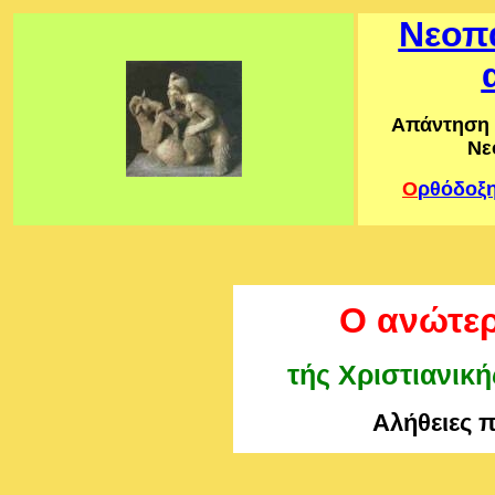
Νεοπα
Απάντηση 
Νε
Ο
ρθόδοξ
Ο ανώτερ
τής Χριστιανικ
Αλήθειες 