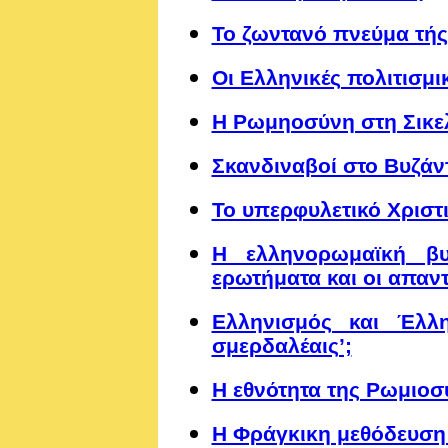
Το ζωντανό πνεύμα τή
Οι Ελληνικές πολιτισμικ
Η Ρωμηοσύνη στη Σικε
Σκανδιναβοί στο Βυζάν
Το υπερφυλετικό Χριστ
Η ελληνορωμαϊκή βυζ
ερωτήματα και οι απαν
Ελληνισμός και Έλλη
σμερδαλέαις’;
Η εθνότητα της Ρωμιοσ
Η Φράγκικη μεθόδευση