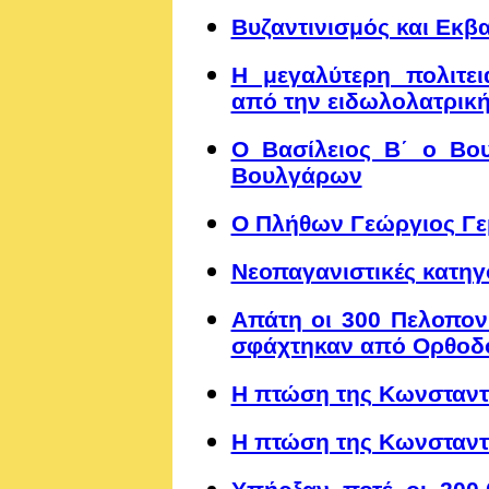
Βυζαντινισμός και Εκβ
Η μεγαλύτερη πολιτει
από την ειδωλολατρικ
Ο Βασίλειος Β΄ ο Βο
Βουλγάρων
Ο Πλήθων Γεώργιος Γε
Νεοπαγανιστικές κατηγ
Απάτη οι 300 Πελοπονή
σφάχτηκαν από Ορθοδό
Η πτώση της Κωνσταντ
Η πτώση της Κωνσταντ