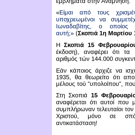
εμβλήματα στην Ανάμνηση.
«
Είμαι από τους χρισμέ
υποχρεωμένοι να συμμετέ
Ιωναδαβίτης, ο οποίος
αυτή;»
(
Σκοπιά
1η Μαρτίου
Η
Σκοπιά 15 Φεβρουαρίο
έκδοση), αναφέρει ότι τα 
αριθμός τών 144.000 συγκεν
Εάν κάποιος άρχιζε να ισχ
1935, θα θεωρείτο ότι απο
μέλους τού "υπολοίπου", που
Στη Σκοπιά
15 Φεβρουαρίο
αναφέρεται ότι αυτοί που 
συμπλήρωναν τελευταίοι τον
Χριστού, μόνο σε σπά
αντικατάσταση!