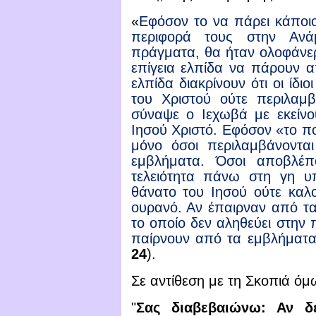
«
Εφόσον το να πάρει κάποιο
περιφορά τους στην Ανά
πράγματα, θα ήταν ολοφάνερ
επίγεια ελπίδα να πάρουν α
ελπίδα διακρίνουν ότι οι ίδι
του Χριστού ούτε περιλαμβ
σύναψε ο Ιεχωβά με εκείνο
Ιησού Χριστό. Εφόσον «το πο
μόνο όσοι περιλαμβάνοντα
εμβλήματα. Όσοι αποβλέ
τελειότητα πάνω στη γη υπ
θάνατο του Ιησού ούτε καλ
ουρανό. Αν έπαιρναν από τ
το οποίο δεν αληθεύει στην π
παίρνουν από τα εμβλήματ
24
).
Σε αντίθεση με τη Σκοπιά ό
μω
"
Σας διαβεβαιώνω: Αν δ