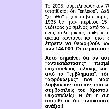
Το 2005, συμπληρώθηκαν 70
υποτίθεται ότι "έκλεισε".
Δεδ
"χρισθεί" μέχρι το βάπτισμα
1935 θα ήταν περίπου 15 ε
νεότερος χρισμένος από το 1
ένας πολύ μικρός αριθμός 
ακόμα ζωντανοί
και έτσι 
έπρεπε να θεωρηθούν ως
τών 144.000. Οι περισσότερ
Αυτό σημαίνει ότι αν αυ
"αντικατάστασης" πε
ψυχοπάθειας, πλάνης και
από τα "εμβλήματα", τότ
"αφρόκρεμας" τών Μαρ
λαμβάνουν από τον άρτο και
συμβασιλείς τού Χριστού
ψυχοπαθείς! Ή ότι η συ
υποτίθεται ότι αντικατα
ανάξιοι!