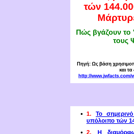
τών 144.00
Μάρτυρε
Πώς βγάζουν το 
τους 
Πηγή: Ως βάση χρησιμοπ
και τα
http
://
www
.
jwfacts
.
com
/
w
1.
Το σημερινό
υπόλοιπο τών 1
2.
Η διαμόρφ