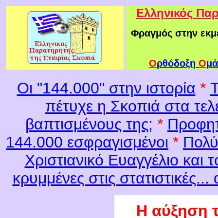
Ελληνικός Παρ
Φραγμός στην εκμ
Ο
ρθόδοξη
Ο
μά
Οι "144.000" στην ιστορία
*
T
πέτυχε η Σκοπιά στα τελ
βαπτισμένους της;
*
Προφητ
144.000 εσφραγισμένοι
*
Πολύ
Χριστιανικό Ευαγγέλιο και 
κρυμμένες στις στατιστικές.
Η αύξηση 