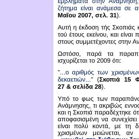
εμβλήματα στην Ανάμνησ
ζήτημα είναι ανάμεσα σε α
Μαΐου
2007, σελ. 31
).
Αυτή η έκδοση τής Σκοπιάς
τού έτους εκείνου, και είναι
στους συμμετέχοντες στην Α
Ωστόσο, παρά τα παραπ
ισχυρίζεται το 2009 ότι:
"...
ο αριθμός των χρισμένων
δεκαετιών
..."
(
Σκοπιά
15 Φ
27
&
σελίδα 28
).
Υπό το φως των παραπάνω 
Ανάμνησης, τι ακριβώς εννο
και η Σκοπιά παραδέχτηκε ότι
αποφασισμένη να συνεχίσει ν
είναι πολύ κοντά, με τη δ
χρισμένων μειώνεται, αν