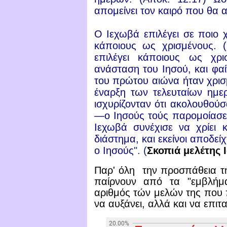
απομείνει τον καιρό που θα α
Ο Ιεχωβά επιλέγει σε ποιο χ
κάποιους ως χρισμένους.
(
επιλέγει κάποιους ως χρ
ανάσταση του Ιησού, και φαίν
του πρώτου αιώνα ήταν χρισ
έναρξη των τελευταίων ημε
ισχυρίζονταν ότι ακολουθούσα
—ο Ιησούς τούς παρομοίασε μ
Ιεχωβά συνέχισε να χρίει 
διάστημα, και εκείνοι αποδεί
ο Ιησούς
". (
Σκοπιά μελέτης 
Παρ' όλη την προσπάθεια τή
παίρνουν από τα "εμβλή
αριθμός τών μελών της που π
να αυξάνει, αλλά και να επιτα