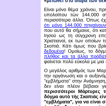
«
μειωθεί στο διάβα των δε
Είναι μόνο θέμα χρόνου, πρ
υπολοίπου τών 144.000 α
περισσότερα άλλα.
Όπως έχο
ότι μόνο 144.000 πηγαίνου
που αυτό θα σήμαινε, ότι κα
Ιησού ως τη σύγχρονη επο
Χριστιανοί, εκ των οποίων τ
Σκοπιά. Κάτι όμως που βρί
δεδομένα
! Ομοίως, το δόγμ
πλήθος
και τα άλλα πρόβα
φαίνεται πολύ εύκολα με μια 
Ο μεγάλος αριθμός των
Μαρ
την οργάνωση
και ο αυξανό
"εμβλήματα" στην Ανάμνηση, 
δεν είναι πλέον βέβαιοι 
περισσότεροι Μάρτυρες τ
δόγμα αυτό τής Σκοπιάς είν
"εμβλήματα", για να είναι 