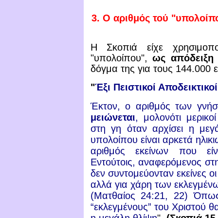
3.
Ο αριθμός τού "υπολοίπο
Η Σκοπιά είχε χρησιμοπο
"υπολοίπου",
ως απόδειξη 
δόγμα της για τους 144.000 ε
"
Έξι Πειστικοί Αποδεικτικο
Έκτον, ο αριθμός των γνήσ
μειώνεται
, μολονότι μερικο
στη γη όταν αρχίσει η μεγ
υπολοίπου είναι αρκετά ηλικ
αριθμός εκείνων που είνα
Εντούτοις, αναφερόμενος στ
δεν συντομεύονταν εκείνες ο
αλλά για χάρη των εκλεγμένω
(Ματθαίος 24:21, 22) Όπως
“εκλεγμένους” του Χριστού θα
η μεγάλη θλίψη
".
(Σκοπιά 15 