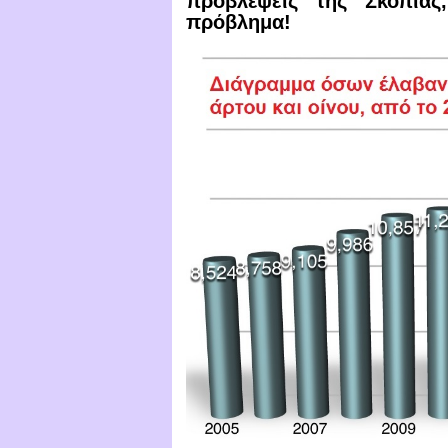
προβλέψεις τής Σκοπιάς
πρόβλημα!